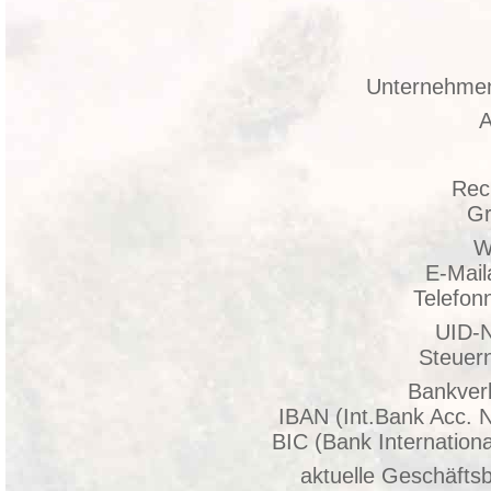
Unternehme
A
Rec
G
W
E-Mail
Telefo
UID-
Steue
Bankver
IBAN (Int.Bank Acc. 
BIC (Bank Internation
aktuelle Geschäfts