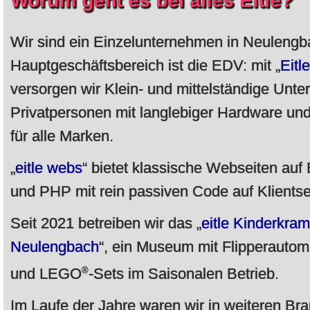
Worum geht es bei alles Eitle?
Wir sind ein Einzelunternehmen in Neulengb
Hauptgeschäftsbereich ist die EDV: mit „
Eitl
versorgen wir Klein- und mittelständige Unt
Privatpersonen mit langlebiger Hardware und
für alle Marken.
„
eitle webs
“ bietet klassische Webseiten au
und PHP mit rein passiven Code auf Klientse
Seit 2021 betreiben wir das „
eitle Kinderkram
Neulengbach
“, ein Museum mit Flipperauto
®
und LEGO
-Sets im Saisonalen Betrieb.
Im Laufe der Jahre waren wir in weiteren Br