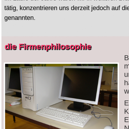
tätig, konzentrieren uns derzeit jedoch auf d
genannten.
die Firmenphilosophie
B
m
u
h
w
E
K
E
N